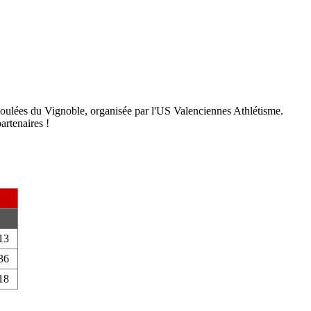
 Foulées du Vignoble, organisée par l'US Valenciennes Athlétisme.
artenaires !
13
36
18