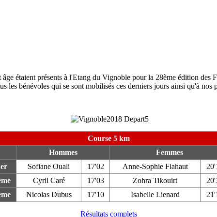
t âge étaient présents à l'Etang du Vignoble pour la 28ème édition des
ous les bénévoles qui se sont mobilisés ces derniers jours ainsi qu'à nos p
Course 5 km
Hommes
Femmes
1er
Sofiane Ouali
17'02
Anne-Sophie Flahaut
20'
ème
Cyril Caré
17'03
Zohra Tikouirt
20'
ème
Nicolas Dubus
17'10
Isabelle Lienard
21'
Résultats complets