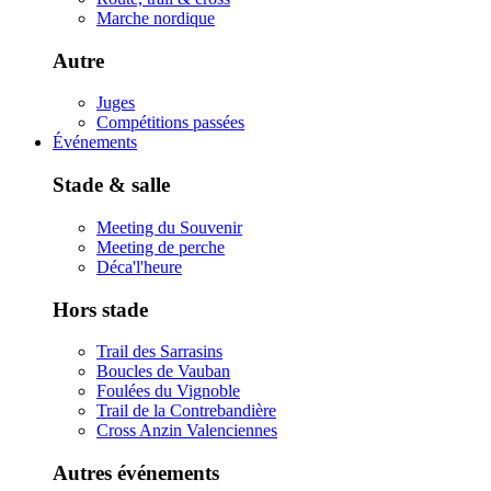
Marche nordique
Autre
Juges
Compétitions passées
Événements
Stade & salle
Meeting du Souvenir
Meeting de perche
Déca'l'heure
Hors stade
Trail des Sarrasins
Boucles de Vauban
Foulées du Vignoble
Trail de la Contrebandière
Cross Anzin Valenciennes
Autres événements