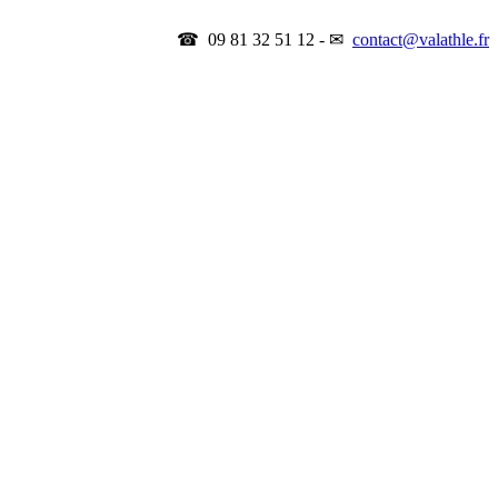
☎ 09 81 32 51 12 - ✉
contact@valathle.fr