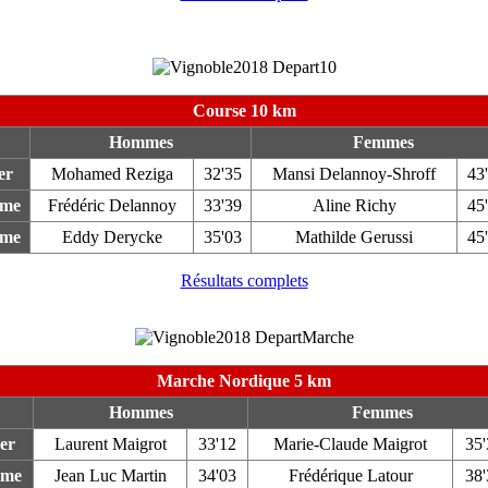
Course 10 km
Hommes
Femmes
er
Mohamed Reziga
32'35
Mansi Delannoy-Shroff
43
ème
Frédéric Delannoy
33'39
Aline Richy
45
ème
Eddy Derycke
35'03
Mathilde Gerussi
45
Résultats complets
Marche Nordique 5 km
Hommes
Femmes
er
Laurent Maigrot
33'12
Marie-Claude Maigrot
35'
ème
Jean Luc Martin
34'03
Frédérique Latour
38'