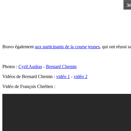
3
Bravo également
aux participants de la course jeunes
, qui ont réussi 
Photos :
Cyril Audras
-
Bernard Chemin
Vidéos de Bernard Chemin :
vidéo 1
-
vidéo 2
Vidéo de François Chrétien :