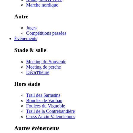
Marche nordique
Autre
Juges
Compétitions passées
Événements
Stade & salle
Meeting du Souvenir
Meeting de perche
Déca'l'heure
Hors stade
Trail des Sarrasins
Boucles de Vauban
Foulées du Vignoble
Trail de la Contrebandière
Cross Anzin Valenciennes
Autres événements