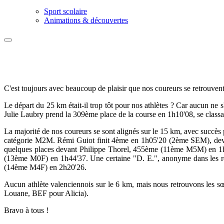
Sport scolaire
Animations & découvertes
C'est toujours avec beaucoup de plaisir que nos coureurs se retrouvent
Le départ du 25 km était-il trop tôt pour nos athlètes ? Car aucun ne s'
Julie Laubry prend la 309ème place de la course en 1h10'08, se clas
La majorité de nos coureurs se sont alignés sur le 15 km, avec succè
catégorie M2M. Rémi Guiot finit 4ème en 1h05'20 (2ème SEM), deva
quelques places devant Philippe Thorel, 455ème (11ème M5M) en 1h
(13ème M0F) en 1h44'37. Une certaine "D. E.", anonyme dans les 
(14ème M4F) en 2h20'26.
Aucun athlète valenciennois sur le 6 km, mais nous retrouvons les 
Louane, BEF pour Alicia).
Bravo à tous !