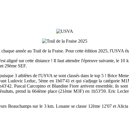
 chaque année au Trail de la Fraise. Pour cette édition 2025, l'USVA éta
est aligné sur cette distance ! Il faut attendre l'épreuve suivante, le 10 
sant 29ème SEF.
s puisque 3 athlètes de l'USVA se sont classés dans le top 5 ! Brice Me
nt Ludovic Leduc, 5ème en 1h07'41 et qui s'adjuge la catégorie M1
43'42. Pascal Carcopino et Blandine Fiore arrivent ensemble, ils so
résultats, prend la 664ème place (21ème M3F) en 1h53'59. Eric Lec
sœurs Beauchamps sur le 3 km. Louane se classe 12ème 12'07 et Alicia 