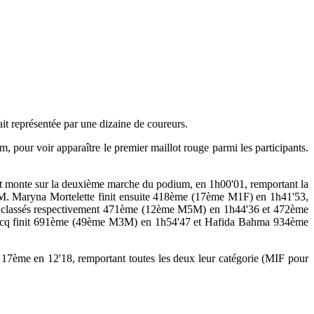
it représentée par une dizaine de coureurs.
km, pour voir apparaître le premier maillot rouge parmi les participants.
net monte sur la deuxième marche du podium, en 1h00'01, remportant la
M. Maryna Mortelette finit ensuite 418ème (17ème M1F) en 1h41'53,
nt classés respectivement 471ème (12ème M5M) en 1h44'36 et 472ème
lercq finit 691ème (49ème M3M) en 1h54'47 et Hafida Bahma 934ème
17ème en 12'18, remportant toutes les deux leur catégorie (MIF pour