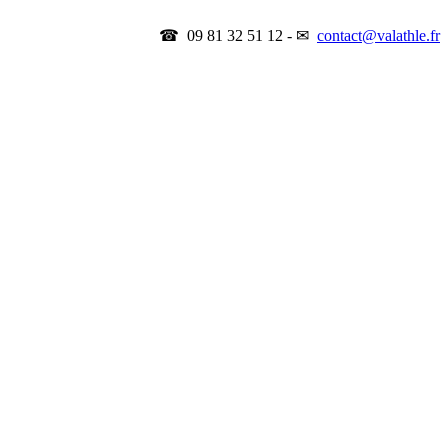
☎ 09 81 32 51 12 - ✉
contact@valathle.fr