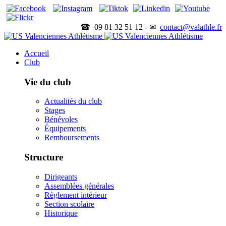
☎ 09 81 32 51 12 - ✉
contact@valathle.fr
Accueil
Club
Vie du club
Actualités du club
Stages
Bénévoles
Équipements
Remboursements
Structure
Dirigeants
Assemblées générales
Règlement intérieur
Section scolaire
Historique