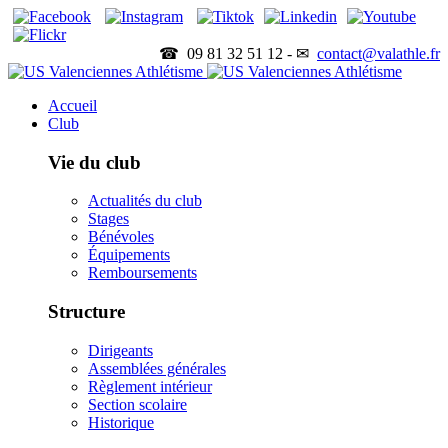
☎ 09 81 32 51 12 - ✉
contact@valathle.fr
Accueil
Club
Vie du club
Actualités du club
Stages
Bénévoles
Équipements
Remboursements
Structure
Dirigeants
Assemblées générales
Règlement intérieur
Section scolaire
Historique