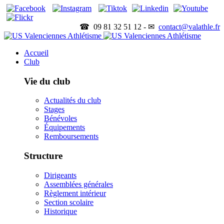
☎ 09 81 32 51 12 - ✉
contact@valathle.fr
Accueil
Club
Vie du club
Actualités du club
Stages
Bénévoles
Équipements
Remboursements
Structure
Dirigeants
Assemblées générales
Règlement intérieur
Section scolaire
Historique