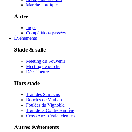
Marche nordique
Autre
Juges
Compétitions passées
Événements
Stade & salle
Meeting du Souvenir
Meeting de perche
Déca'l'heure
Hors stade
Trail des Sarrasins
Boucles de Vauban
Foulées du Vignoble
Trail de la Contrebandière
Cross Anzin Valenciennes
Autres événements