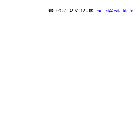
☎ 09 81 32 51 12 - ✉
contact@valathle.fr