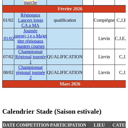
marche
Février 2026
Régionaux
01/02
Lancers longs
qualification
Compiègne
C,J,E
CA a MA
Journée
open(c,j,e,s,Ma)et
01/02
Lievin
C,J,E
titre régionaux
masters courses
Championnat
07/02
Régional journée
QUALIFICATION
Lievin
C,J,
1
Championnat
08/02
régional journée
QUALIFICATION
Lievin
C,J,
2
Mars 2026
Calendrier Stade (Saison estivale)
DATE
COMPETITION
PARTICIPATION
LIEU
CATEG