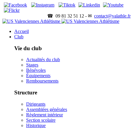
☎ 09 81 32 51 12 - ✉
contact@valathle.fr
Accueil
Club
Vie du club
Actualités du club
Stages
Bénévoles
Équipements
Remboursements
Structure
Dirigeants
Assemblées générales
Règlement intérieur
Section scolaire
Historique