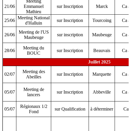
Meeting
21/06
Emmanuel
sur Inscription
Marck
Ca 
Mathieu
Meeting National
25/06
sur Inscription
Tourcoing
Ca 
d'Halluin
Meeting de l'US
26/06
sur inscription
Maubeuge
Ca 
Maubeuge
Meeting du
28/06
sur Inscription
Beauvais
Ca 
BOUC
Juillet 2025
Meeting des
02/07
sur Inscription
Marquette
Ca 
Abeilles
Meeting de
05/07
sur Inscription
Abbeville
Ca 
lancers
Régionaux 1/2
05/07
sur Qualification
à déterminer
Ca 
Fond