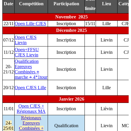
Date
Compétition
Participation
Lieu
Catég
limite
Novembre 2025
22/11
Open Lille CJES
Inscription
15/11
Lille
CJE
Décembre 2025
O
pen
CJE
S
07/12
Inscription
Lievin
CJ
Lievin
Open+FFSU
11/12
Inscription
Lievin
CJ
C
JES
Lievin
Qualification
20-
Ep
reuves
Inscription
Lievin
21/12
Comb
inées
+
mar
che
+
4*1tour
20/12
Open CJES Lille
Inscription
Lille
Janvier 2026
Open CJES +
11/01
Inscription
Lièvin
Régionaux MA
Régionaux
24-
Epreuves
Qualification
Lievin
MCJ
25/01
Combinées +