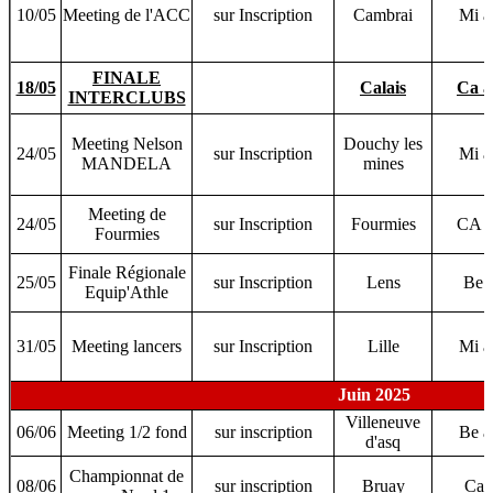
10/05
Meeting de l'ACC
sur Inscription
Cambrai
Mi 
FINALE
18/05
Calais
Ca 
INTERCLUBS
Meeting Nelson
Douchy les
24/05
sur Inscription
Mi 
MANDELA
mines
Meeting de
24/05
sur Inscription
Fourmies
CA 
Fourmies
Finale Régionale
25/05
sur Inscription
Lens
Be 
Equip'Athle
31/05
Meeting lancers
sur Inscription
Lille
Mi 
Juin 2025
Villeneuve
06/06
Meeting 1/2 fond
sur inscription
Be 
d'asq
Championnat de
08/06
sur inscription
Bruay
Ca 