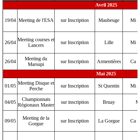
Avril 2025
19/04
Meeting de l'ESA
sur Inscription
Maubeuge
Mi 
Meeting courses et
26/04
sur Inscription
Lille
Mi 
Lancers
Meeting du
26/04
sur Inscription
Armentières
Ca 
Marsupi
Mai 2025
Meeting Disque et
01/05
sur Inscription
St Quentin
Mi 
Perche
Championnats
04/05
sur inscription
Bruay
M
Régionaux Master
Meeting de la
09/05
sur Inscription
La Gorgue
Ca 
Gorgue