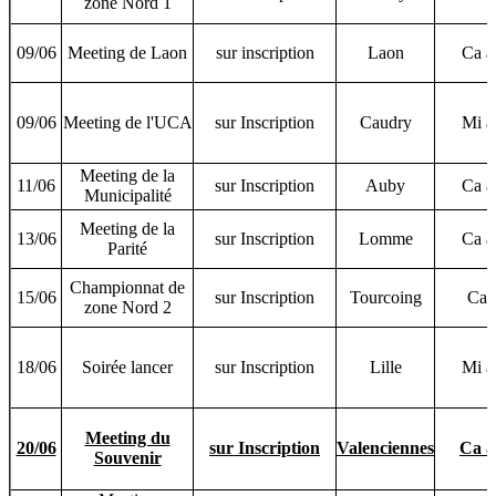
zone Nord 1
09/06
Meeting de Laon
sur inscription
Laon
Ca 
09/06
Meeting de l'UCA
sur Inscription
Caudry
Mi 
Meeting de la
11/06
sur Inscription
Auby
Ca 
Municipalité
Meeting de la
13/06
sur Inscription
Lomme
Ca 
Parité
Championnat de
15/06
sur Inscription
Tourcoing
Ca 
zone Nord 2
18/06
Soirée lancer
sur Inscription
Lille
Mi 
Meeting du
20/06
sur Inscription
Valenciennes
Ca 
Souvenir