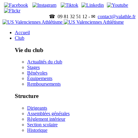
☎ 09 81 32 51 12 - ✉
contact@valathle.fr
Accueil
Club
Vie du club
Actualités du club
Stages
Bénévoles
Équipements
Remboursements
Structure
Dirigeants
Assemblées générales
Règlement intérieur
Section scolaire
Historique