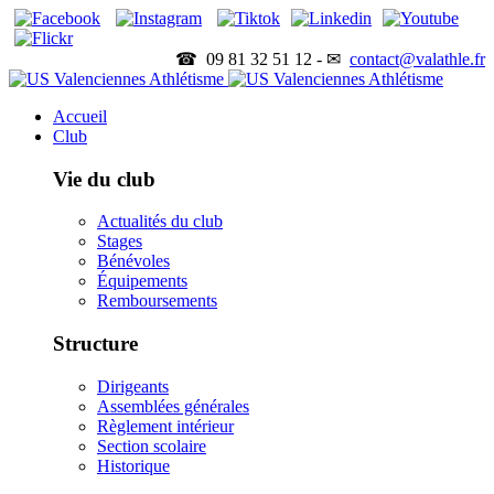
☎ 09 81 32 51 12 - ✉
contact@valathle.fr
Accueil
Club
Vie du club
Actualités du club
Stages
Bénévoles
Équipements
Remboursements
Structure
Dirigeants
Assemblées générales
Règlement intérieur
Section scolaire
Historique