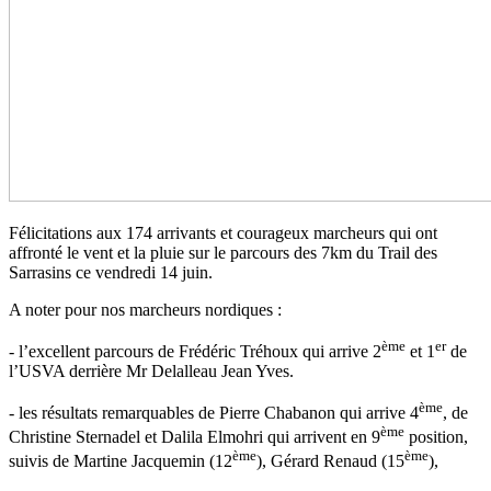
Félicitations aux 174 arrivants et courageux marcheurs qui ont
affronté le vent et la pluie sur le parcours des 7km du Trail des
Sarrasins ce vendredi 14 juin.
A noter pour nos marcheurs nordiques :
ème
er
- l’excellent parcours de Frédéric Tréhoux qui arrive 2
et 1
de
l’USVA derrière Mr Delalleau Jean Yves.
ème
- les résultats remarquables de Pierre Chabanon qui arrive 4
, de
ème
Christine Sternadel et Dalila Elmohri qui arrivent en 9
position,
ème
ème
suivis de Martine Jacquemin (12
), Gérard Renaud (15
),