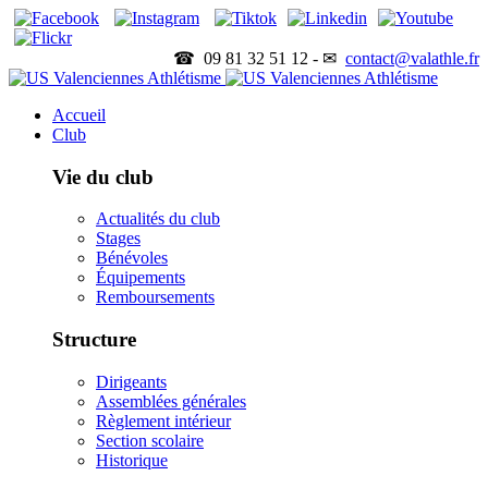
☎ 09 81 32 51 12 - ✉
contact@valathle.fr
Accueil
Club
Vie du club
Actualités du club
Stages
Bénévoles
Équipements
Remboursements
Structure
Dirigeants
Assemblées générales
Règlement intérieur
Section scolaire
Historique