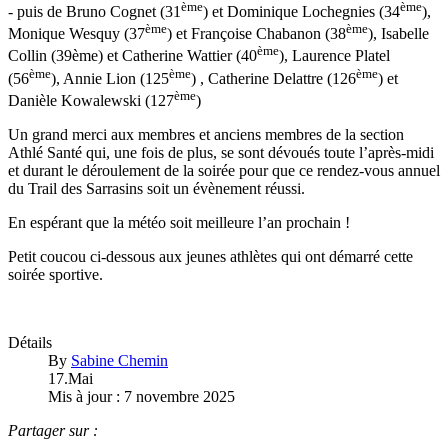
ème
ème
- puis de Bruno Cognet (31
) et Dominique Lochegnies (34
),
ème
ème
Monique Wesquy (37
) et Françoise Chabanon (38
), Isabelle
ème
Collin (39ème) et Catherine Wattier (40
), Laurence Platel
ème
ème
ème
(56
), Annie Lion (125
) , Catherine Delattre (126
) et
ème
Danièle Kowalewski (127
)
Un grand merci aux membres et anciens membres de la section
Athlé Santé qui, une fois de plus, se sont dévoués toute l’après-midi
et durant le déroulement de la soirée pour que ce rendez-vous annuel
du Trail des Sarrasins soit un évènement réussi.
En espérant que la météo soit meilleure l’an prochain !
Petit coucou ci-dessous aux jeunes athlètes qui ont démarré cette
soirée sportive.
Détails
By
Sabine Chemin
17.Mai
Mis à jour : 7 novembre 2025
Partager sur :