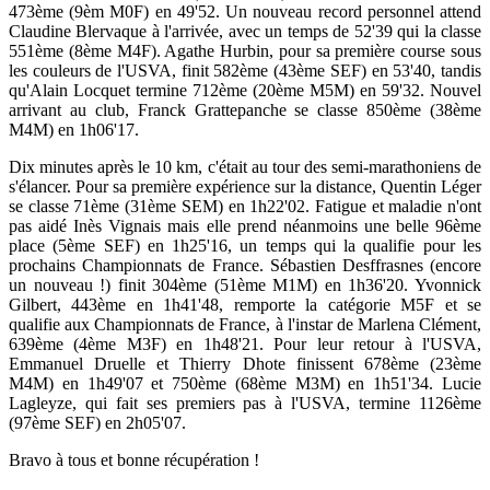
473ème (9èm M0F) en 49'52. Un nouveau record personnel attend
Claudine Blervaque à l'arrivée, avec un temps de 52'39 qui la classe
551ème (8ème M4F). Agathe Hurbin, pour sa première course sous
les couleurs de l'USVA, finit 582ème (43ème SEF) en 53'40, tandis
qu'Alain Locquet termine 712ème (20ème M5M) en 59'32. Nouvel
arrivant au club, Franck Grattepanche se classe 850ème (38ème
M4M) en 1h06'17.
Dix minutes après le 10 km, c'était au tour des semi-marathoniens de
s'élancer. Pour sa première expérience sur la distance, Quentin Léger
se classe 71ème (31ème SEM) en 1h22'02. Fatigue et maladie n'ont
pas aidé Inès Vignais mais elle prend néanmoins une belle 96ème
place (5ème SEF) en 1h25'16, un temps qui la qualifie pour les
prochains Championnats de France. Sébastien Desffrasnes (encore
un nouveau !) finit 304ème (51ème M1M) en 1h36'20. Yvonnick
Gilbert, 443ème en 1h41'48, remporte la catégorie M5F et se
qualifie aux Championnats de France, à l'instar de Marlena Clément,
639ème (4ème M3F) en 1h48'21. Pour leur retour à l'USVA,
Emmanuel Druelle et Thierry Dhote finissent 678ème (23ème
M4M) en 1h49'07 et 750ème (68ème M3M) en 1h51'34. Lucie
Lagleyze, qui fait ses premiers pas à l'USVA, termine 1126ème
(97ème SEF) en 2h05'07.
Bravo à tous et bonne récupération !