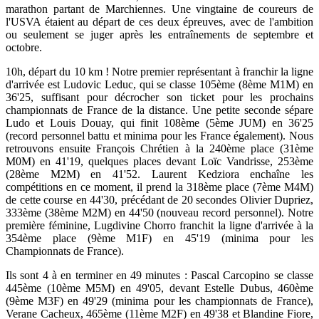
marathon partant de Marchiennes. Une vingtaine de coureurs de
l'USVA étaient au départ de ces deux épreuves, avec de l'ambition
ou seulement se juger après les entraînements de septembre et
octobre.
10h, départ du 10 km ! Notre premier représentant à franchir la ligne
d'arrivée est Ludovic Leduc, qui se classe 105ème (8ème M1M) en
36'25, suffisant pour décrocher son ticket pour les prochains
championnats de France de la distance. Une petite seconde sépare
Ludo et Louis Douay, qui finit 108ème (5ème JUM) en 36'25
(record personnel battu et minima pour les France également). Nous
retrouvons ensuite François Chrétien à la 240ème place (31ème
M0M) en 41'19, quelques places devant Loïc Vandrisse, 253ème
(28ème M2M) en 41'52. Laurent Kedziora enchaîne les
compétitions en ce moment, il prend la 318ème place (7ème M4M)
de cette course en 44'30, précédant de 20 secondes Olivier Dupriez,
333ème (38ème M2M) en 44'50 (nouveau record personnel). Notre
première féminine, Lugdivine Chorro franchit la ligne d'arrivée à la
354ème place (9ème M1F) en 45'19 (minima pour les
Championnats de France).
Ils sont 4 à en terminer en 49 minutes : Pascal Carcopino se classe
445ème (10ème M5M) en 49'05, devant Estelle Dubus, 460ème
(9ème M3F) en 49'29 (minima pour les championnats de France),
Verane Cacheux, 465ème (11ème M2F) en 49'38 et Blandine Fiore,