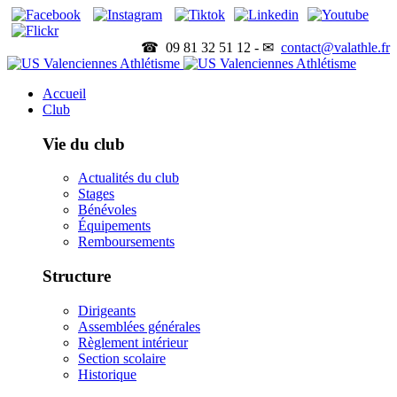
☎ 09 81 32 51 12 - ✉
contact@valathle.fr
Accueil
Club
Vie du club
Actualités du club
Stages
Bénévoles
Équipements
Remboursements
Structure
Dirigeants
Assemblées générales
Règlement intérieur
Section scolaire
Historique