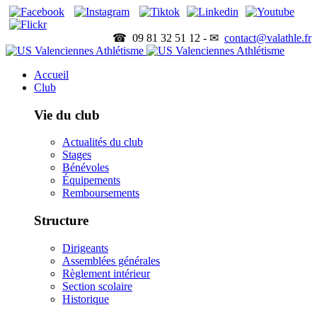
☎ 09 81 32 51 12 - ✉
contact@valathle.fr
Accueil
Club
Vie du club
Actualités du club
Stages
Bénévoles
Équipements
Remboursements
Structure
Dirigeants
Assemblées générales
Règlement intérieur
Section scolaire
Historique