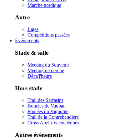
Marche nordique
Autre
Juges
Compétitions passées
Événements
Stade & salle
Meeting du Souvenir
Meeting de perche
Déca'l'heure
Hors stade
Trail des Sarrasins
Boucles de Vauban
Foulées du Vignoble
Trail de la Contrebandière
Cross Anzin Valenciennes
Autres événements