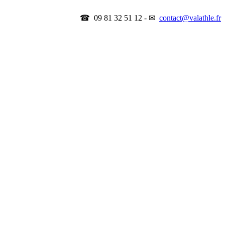
☎ 09 81 32 51 12 - ✉
contact@valathle.fr