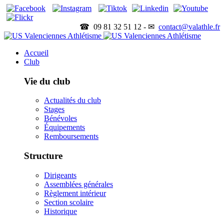
☎ 09 81 32 51 12 - ✉
contact@valathle.fr
Accueil
Club
Vie du club
Actualités du club
Stages
Bénévoles
Équipements
Remboursements
Structure
Dirigeants
Assemblées générales
Règlement intérieur
Section scolaire
Historique