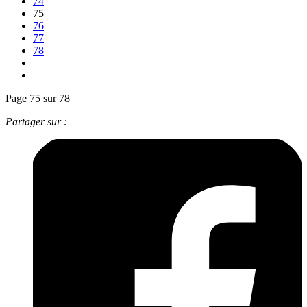
74
75
76
77
78
Page 75 sur 78
Partager sur :