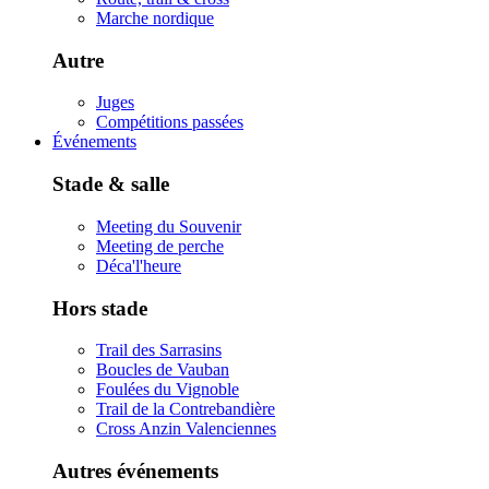
Marche nordique
Autre
Juges
Compétitions passées
Événements
Stade & salle
Meeting du Souvenir
Meeting de perche
Déca'l'heure
Hors stade
Trail des Sarrasins
Boucles de Vauban
Foulées du Vignoble
Trail de la Contrebandière
Cross Anzin Valenciennes
Autres événements