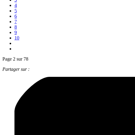
4
5
6
7
8
9
10
Page 2 sur 78
Partager sur :