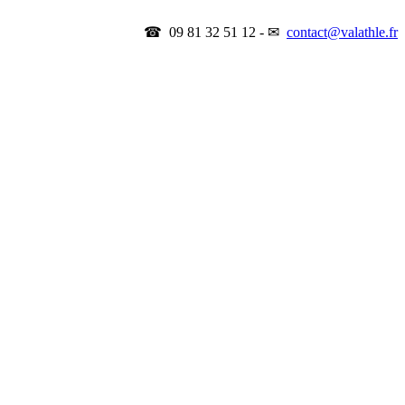
☎ 09 81 32 51 12 - ✉
contact@valathle.fr