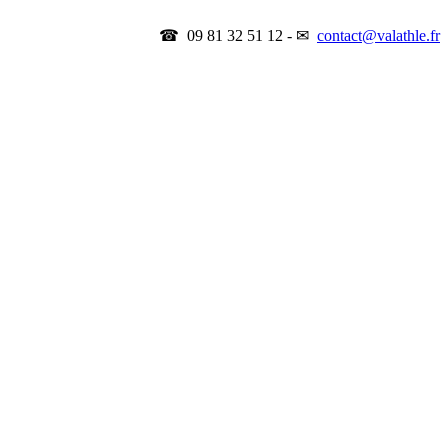
☎ 09 81 32 51 12 - ✉
contact@valathle.fr