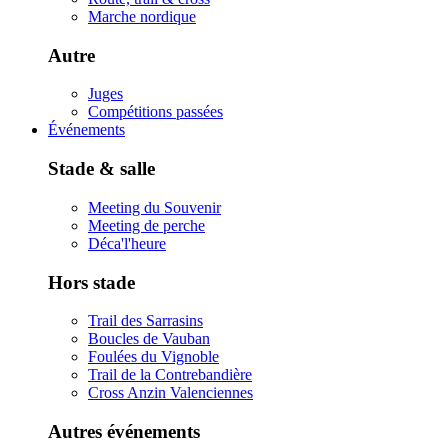
Marche nordique
Autre
Juges
Compétitions passées
Événements
Stade & salle
Meeting du Souvenir
Meeting de perche
Déca'l'heure
Hors stade
Trail des Sarrasins
Boucles de Vauban
Foulées du Vignoble
Trail de la Contrebandière
Cross Anzin Valenciennes
Autres événements