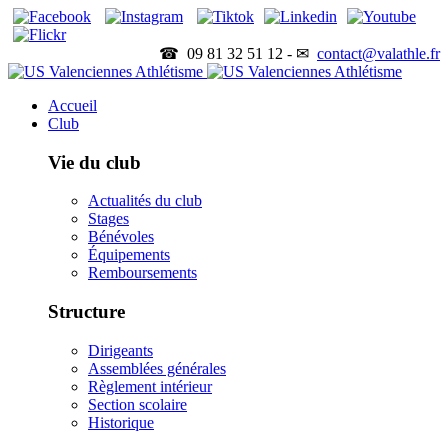
☎ 09 81 32 51 12 - ✉
contact@valathle.fr
Accueil
Club
Vie du club
Actualités du club
Stages
Bénévoles
Équipements
Remboursements
Structure
Dirigeants
Assemblées générales
Règlement intérieur
Section scolaire
Historique